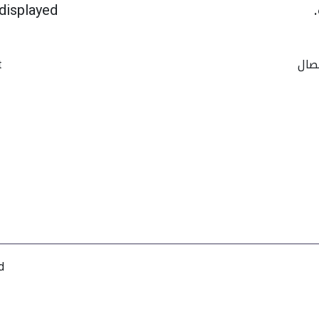
displayed
صال
t
d