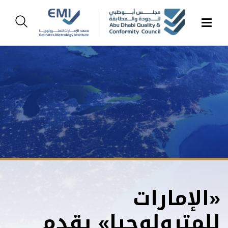
«الإمارات
للمترولوجيا» يقدم