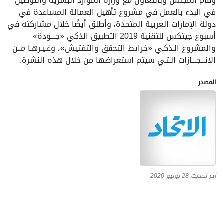
وقام المجلس وبالتعاون مع وزارة الموارد البشرية والتوطين
في البدء بالعمل في مشروع تأهيل العمالة المساعدة في
دولة الإمارات العربية المتحدة، وأطلق أيضًا خلال مشاركته في
أسبوع جيتكس للتقنية 2019 التطبيق الذكي «جـــودة»
والمشروع الـذكـي «خرائط التحقق والتفتيش»، وغـيـرهـا مــن
الإنـــجـــازات الـتـي سيتم استعراضها من خلال هذه النشرة.
المصدر
أخر تحديث
28 يونيو 2020