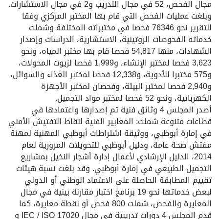
مجال الفحص، 52 في مجال التدريب و2 في مجال الاستشارات.
وبلغت عمليات الفحص التي قام بها المختبر المركزي وفقا
للتقرير نحو 76346 فحصا في مختبراته المختلفة وشملت
خدماته الفحوصات الروتينية، الاستشارية، الدراسات وإصدار
الشهادات، منها 54,817 فحصا قام بها مختبر المياه، ونحو
3,623 فحصا لمختبر الإنشاء، و1,999 فحصا لزيوت المحولات،
و575 مختبرا للأدوية، و12,338 فحصا لمختبر الغذاء والسوائل،
و2,940 فحصا لمختبر البيئة، وفحصان لمختبر الأجهزة
الكهربائية، ونحو 52 فحصا لمختبر مواد التجميل.
أصدر المجلس 4 وثائق فنية تم إصدارها واعتمادها في
قطاعات متنوعة شملت: المعايير الفنية لنقاط التفتيش الأمني
في إمارة أبوظبي، ووثيقة اشتراطات أبوظبي المهنية لمهنة
مفتش صحة عامة، ودليل أبوظبي للتحويلات المرورية لعام
2014، الدليل الإرشادي لأعمال إدارة أشجار النخيل بمشاريع
التجميل الطبيعي في إمارة أبوظبي. وقد بلغت نسبة هيئات
تقييم المطابقة الحاصلة على الاعتماد الوطني أو الدولي
لبعض خدماتها نحو 19 برنامج اختبار مقارنة بينية في مجال
المعايرة والفحص، شملت 800 فحص أو نقطة معايرة، كما
قدم المجلس 4 دورات تدريبية في مجال 17020 ISO /‏‏ IEC و